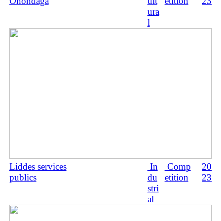
Onondaga
ult
etition
23
ura
l
Liddes services
In
Comp
20
publics
du
etition
23
stri
al