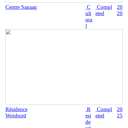
Centre Sanaaq
C
Compl
20
ult
eted
20
ura
l
Résidence
R
Compl
20
Weisbord
esi
eted
25
de