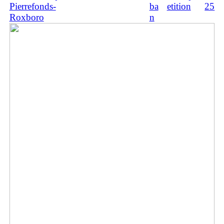
Pierrefonds-
ba
etition
25
Roxboro
n