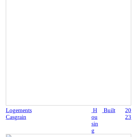
Logements
H
Built
20
Casgrain
ou
23
sin
g