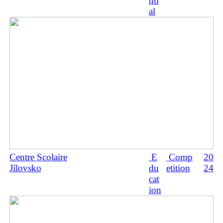
nti
al
Centre Scolaire
E
Comp
20
Jílovsko
du
etition
24
cat
ion