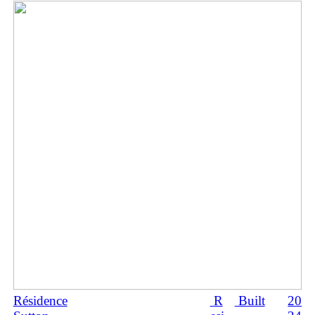
Résidence
R
Built
20