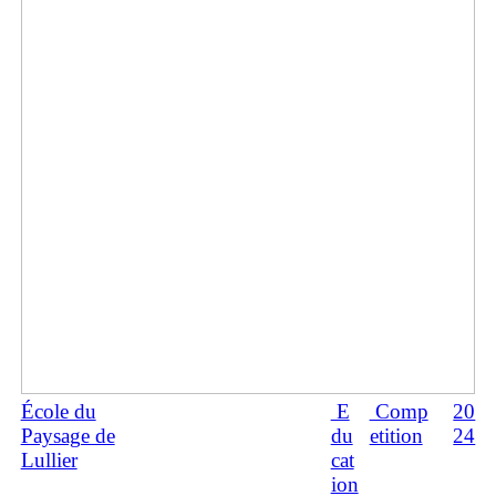
École du
E
Comp
20
Paysage de
du
etition
24
Lullier
cat
ion