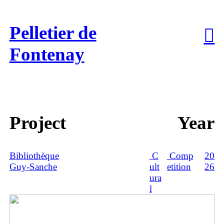
Pelletier de
Pelletier de
︎
Fontenay
Fontenay
Project
Year
Bibliothèque
C
Comp
20
Guy-Sanche
ult
etition
26
ura
l