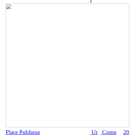
l
Place Publique
Ur
Comp
20