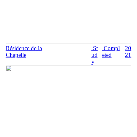
Résidence de la
St
Compl
20
Chapelle
ud
eted
21
y