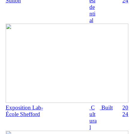
Sutton
esi
24
de
nti
al
Exposition Lab-
C
Built
20
École Shefford
ult
24
ura
l