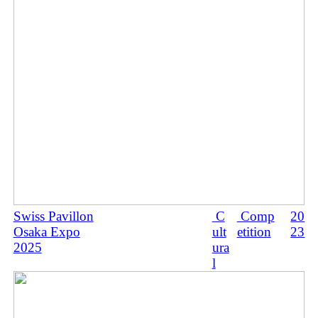
Swiss Pavillon
C
Comp
20
Osaka Expo
ult
etition
23
2025
ura
l