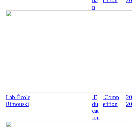
ba
etition
20
n
Lab-École
E
Comp
20
Rimouski
du
etition
20
cat
ion