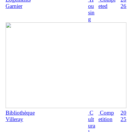
Garnier
ou
eted
26
sin
g
Bibliothèque
C
Comp
20
Villeray
ult
etition
25
ura