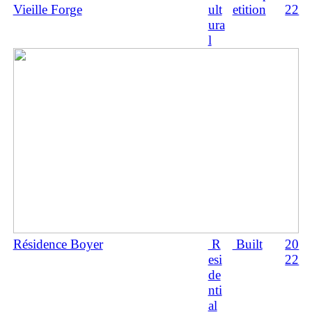
Vieille Forge
ult
etition
22
ura
l
Résidence Boyer
R
Built
20
esi
22
de
nti
al