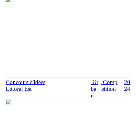
Concours d'idées
Ur
Comp
20
Littoral Est
ba
etition
24
n