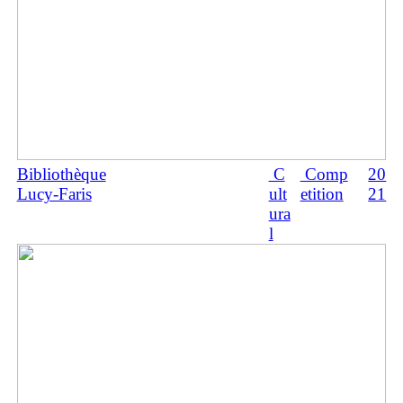
Bibliothèque
C
Comp
20
Lucy-Faris
ult
etition
21
ura
l